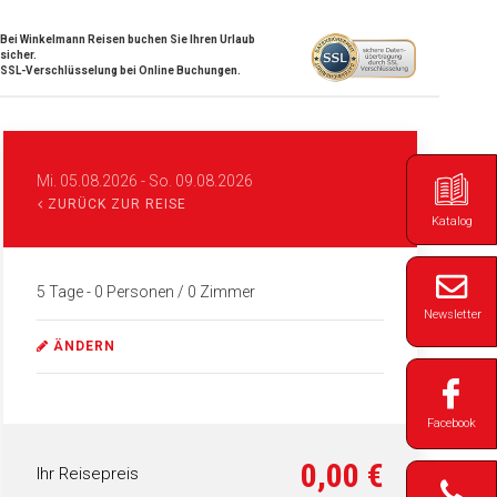
Bei Winkelmann Reisen buchen Sie Ihren Urlaub
sicher.
SSL-Verschlüsselung bei Online Buchungen.
Mi. 05.08.2026
-
So. 09.08.2026
ZURÜCK ZUR REISE
Katalog
5 Tage
- 0 Personen
/
0
Zimmer
Newsletter
ÄNDERN
Facebook
0,00 €
Ihr Reisepreis