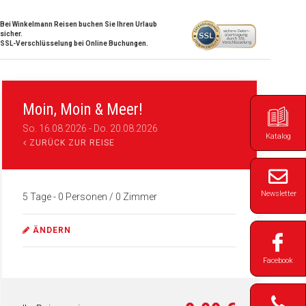
Bei Winkelmann Reisen buchen Sie Ihren Urlaub
sicher.
SSL-Verschlüsselung bei Online Buchungen.
Moin, Moin & Meer!
So. 16.08.2026
-
Do. 20.08.2026
Katalog
ZURÜCK ZUR REISE
Newsletter
5 Tage
- 0 Personen
/
0
Zimmer
ÄNDERN
Facebook