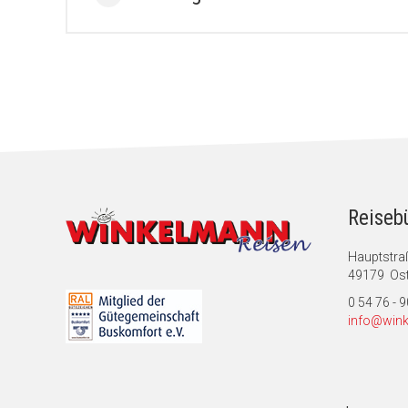
Reiseb
Hauptstra
49179 Ost
0 54 76 - 
info@wink