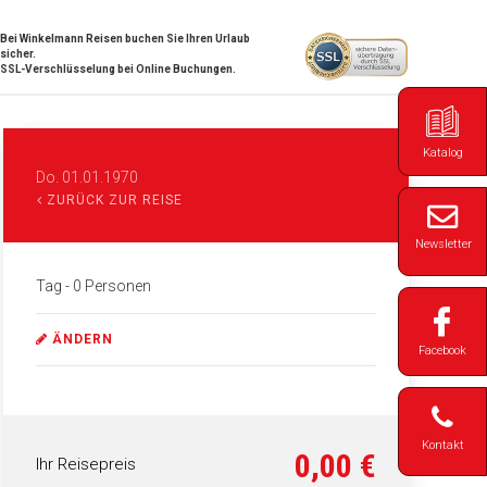
Bei Winkelmann Reisen buchen Sie Ihren Urlaub
sicher.
SSL-Verschlüsselung bei Online Buchungen.
Katalog
Do. 01.01.1970
ZURÜCK ZUR REISE
Newsletter
Tag
- 0 Personen
ÄNDERN
Facebook
Kontakt
0,00 €
Ihr Reisepreis