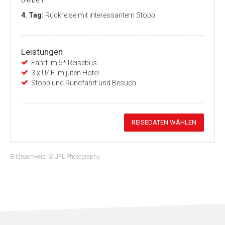
bleiben.
4. Tag:
Rückreise mit interessantem Stopp
Leistungen
Fahrt im 5* Reisebus
3 x Ü/ F im juten Hotel
Stopp und Rundfahrt und Besuch
REISEDATEN WÄHLEN
Bildnachweis: © JFL Photography