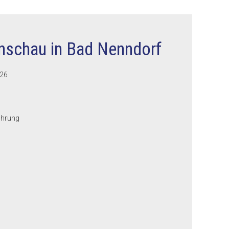
nschau in Bad Nenndorf
026
Führung