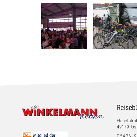
Reiseb
Hauptstra
49179 Ost
0 54 76 - 