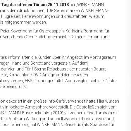
m
Tag der offenen Tür am 25.11.2018
bei „WINKELMANN-
en aus dem druckfrischen, 108 Seiten starken WINKELMANN-
ür Flugreisen, Ferienwohnungen und Kreuzfahrten, wie zum
falls mitgenommen werden.
 (Peter Kovermann für Ostercappeln, Karlheinz Rohrmann für
grüßen, ebenso Gemeindebürgermeister Rainer Ellermann und
otels informierten die Kunden über ihr Angebot. Im Vortragsraum
gen, Irland und Schottland vorgestellt. Auf dem
 der Vier- und Fünf-Sterne-Reisebusse der neuesten Bauart
oilette, Klimaanlage, DVD-Anlage und den neuesten
esystemen, EBS etc. ausgestattet. Auch zeigten sich die Gäste
sse beeindruckt.
n dekoriert in ein großes Info-Café verwandelt hatte. Hier wurden
 in lockerer Atmosphäre vorgestellt. Die Gäste ließen sich von
WINKELMANN-Busreisekatalog 2019“ verzaubern. Eine Tombola mit
ierten Publikum Wirkung und schnell waren die Lose ausverkauft.
en oder einen original WINKELMANN Reisebus (als Spardose für