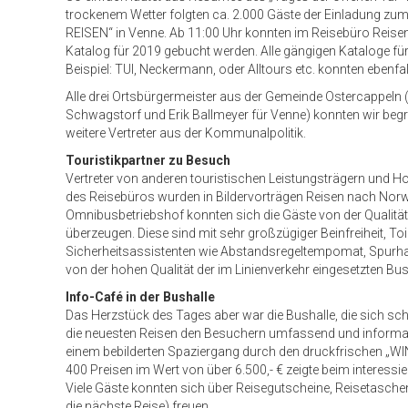
trockenem Wetter folgten ca. 2.000 Gäste der Einladung zu
REISEN“ in Venne. Ab 11:00 Uhr konnten im Reisebüro Reis
Katalog für 2019 gebucht werden. Alle gängigen Kataloge f
Beispiel: TUI, Neckermann, oder Alltours etc. konnten eben
Alle drei Ortsbürgermeister aus der Gemeinde Ostercappeln
Schwagstorf und Erik Ballmeyer für Venne) konnten wir be
weitere Vertreter aus der Kommunalpolitik.
Touristikpartner zu Besuch
Vertreter von anderen touristischen Leistungsträgern und H
des Reisebüros wurden in Bildervorträgen Reisen nach Norwe
Omnibusbetriebshof konnten sich die Gäste von der Qualität
überzeugen. Diese sind mit sehr großzügiger Beinfreiheit, T
Sicherheitsassistenten wie Abstandsregeltempomat, Spurhalt
von der hohen Qualität der im Linienverkehr eingesetzten Bu
Info-Café in der Bushalle
Das Herzstück des Tages aber war die Bushalle, die sich schö
die neuesten Reisen den Besuchern umfassend und informativ
einem bebilderten Spaziergang durch den druckfrischen „
400 Preisen im Wert von über 6.500,- € zeigte beim interess
Viele Gäste konnten sich über Reisegutscheine, Reisetasch
die nächste Reise) freuen.