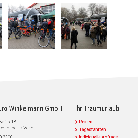
üro Winkelmann GmbH
Ihr Traumurlaub
ße 16-18
Reisen
ercappeln / Venne
Tagesfahrten
90 2000
Individuelle Anfrage