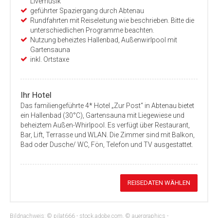
Livemusik
geführter Spaziergang durch Abtenau
Rundfahrten mit Reiseleitung wie beschrieben. Bitte die
unterschiedlichen Programme beachten.
Nutzung beheiztes Hallenbad, Außenwirlpool mit
Gartensauna
inkl. Ortstaxe
Ihr Hotel
Das familiengeführte 4* Hotel „Zur Post“ in Abtenau bietet
ein Hallenbad (30°C), Gartensauna mit Liegewiese und
beheiztem Außen-Whirlpool. Es verfügt über Restaurant,
Bar, Lift, Terrasse und WLAN. Die Zimmer sind mit Balkon,
Bad oder Dusche/ WC, Fön, Telefon und TV ausgestattet.
REISEDATEN WÄHLEN
Bildnachweis: © pilat666 - stock.adobe.com, © auergraphics -