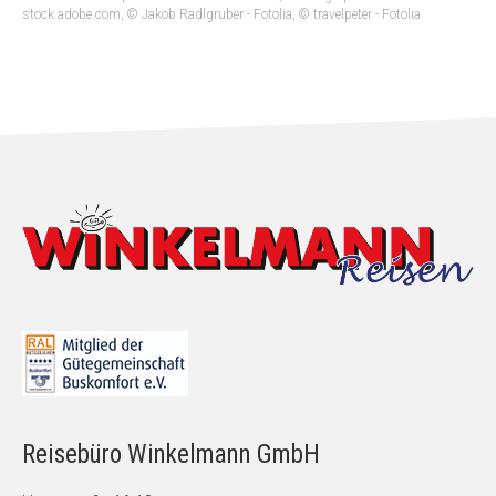
stock.adobe.com, © Jakob Radlgruber - Fotolia, © travelpeter - Fotolia
Reisebüro Winkelmann GmbH