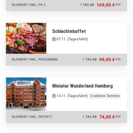
169,00 €
BUSFAHRT INKL. PK 2
1 TAG AB
P.P.
Schlachtebuffet
07.11. (Tagesfahrt)
99,00 €
BUSFAHRT INKL. PROGRAMM
1 TAG AB
P.P.
Miniatur Wunderland Hamburg
14.11. (Tagesfahrt)
3 weitere Termine
74,00 €
BUSFAHRT INKL. EINTRITT
1 TAG AB
P.P.