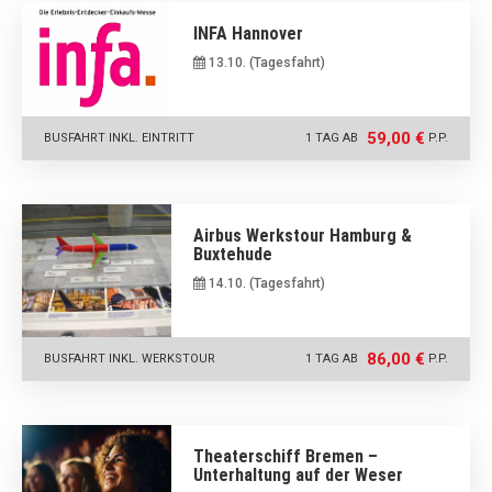
INFA Hannover
13.10. (Tagesfahrt)
59,00 €
BUSFAHRT INKL. EINTRITT
1 TAG AB
P.P.
Airbus Werkstour Hamburg &
Buxtehude
14.10. (Tagesfahrt)
86,00 €
BUSFAHRT INKL. WERKSTOUR
1 TAG AB
P.P.
Theaterschiff Bremen –
Unterhaltung auf der Weser