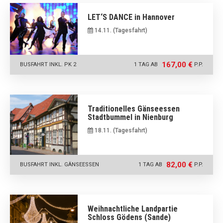
LET‘S DANCE in Hannover
14.11. (Tagesfahrt)
167,00 €
BUSFAHRT INKL. PK 2
1 TAG AB
P.P.
Traditionelles Gänseessen
Stadtbummel in Nienburg
18.11. (Tagesfahrt)
82,00 €
BUSFAHRT INKL. GÄNSEESSEN
1 TAG AB
P.P.
Weihnachtliche Landpartie
Schloss Gödens (Sande)