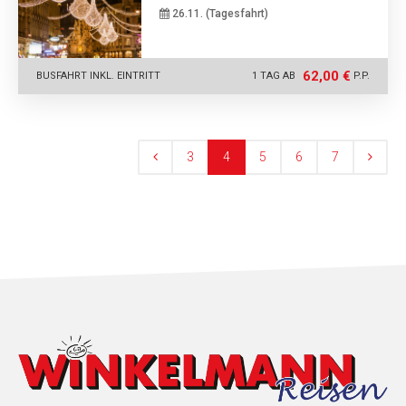
26.11. (Tagesfahrt)
62,00 €
BUSFAHRT INKL. EINTRITT
1 TAG AB
P.P.
3
4
5
6
7