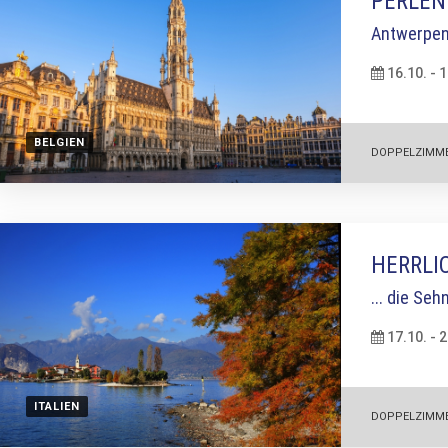
PERLEN
Antwerpen
16.10. - 
BELGIEN
DOPPELZIMM
HERRLI
... die Se
17.10. - 
ITALIEN
DOPPELZIMM