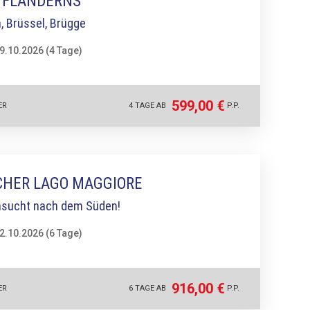
 FLANDERNS
, Brüssel, Brügge
19.10.2026 (4 Tage)
599,00 €
ER
4 TAGE AB
P.P.
CHER LAGO MAGGIORE
hnsucht nach dem Süden!
22.10.2026 (6 Tage)
916,00 €
ER
6 TAGE AB
P.P.