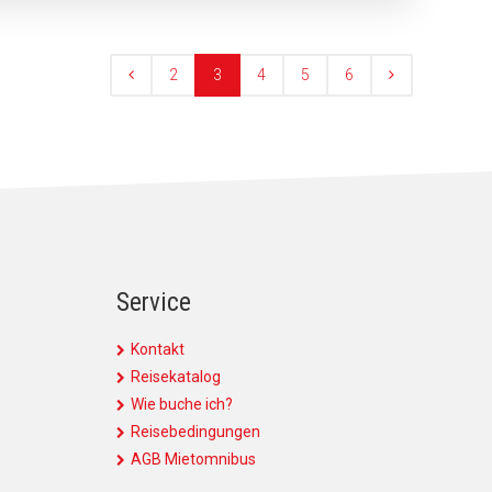
2
3
4
5
6
Service
Kontakt
Reisekatalog
Wie buche ich?
Reisebedingungen
AGB Mietomnibus