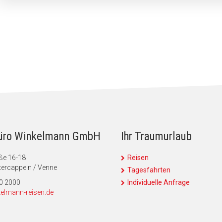
üro Winkelmann GmbH
Ihr Traumurlaub
ße 16-18
Reisen
ercappeln / Venne
Tagesfahrten
90 2000
Individuelle Anfrage
elmann-reisen.de