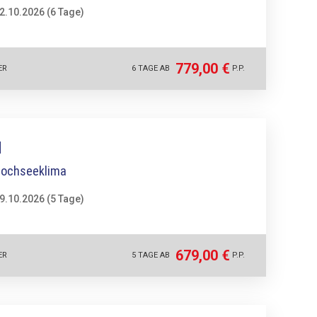
02.10.2026 (6 Tage)
779,00 €
ER
6 TAGE AB
P.P.
M
 Hochseeklima
09.10.2026 (5 Tage)
679,00 €
ER
5 TAGE AB
P.P.