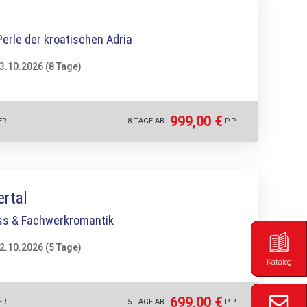
Perle der kroatischen Adria
13.10.2026 (8 Tage)
999,00 €
ER
8 TAGE AB
P.P.
ertal
s & Fachwerkromantik
12.10.2026 (5 Tage)
Katalog
699,00 €
ER
5 TAGE AB
P.P.