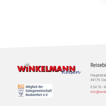
Reiseb
Hauptstra
49179 Ost
0 54 76 - 
info@wink