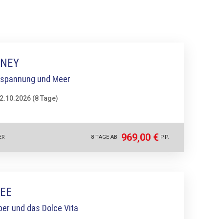
RNEY
tspannung und Meer
02.10.2026 (8 Tage)
969,00 €
ER
8 TAGE AB
P.P.
EE
er und das Dolce Vita