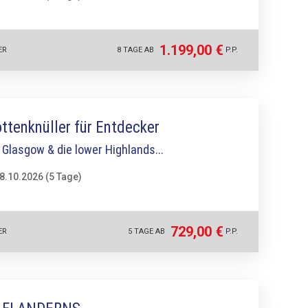
1.199,00 €
ER
8 TAGE AB
P.P.
ttenknüller für Entdecker
 Glasgow & die lower Highlands...
18.10.2026 (5 Tage)
729,00 €
ER
5 TAGE AB
P.P.